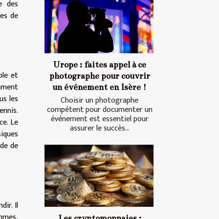
e des
res de
Urope : faites appel à ce
ble et
photographe pour couvrir
omment
un événement en Isère !
us les
Choisir un photographe
compétent pour documenter un
ennis.
événement est essentiel pour
ce. Le
assurer le succès...
siques
ode de
ir. Il
emmes,
Les cryptomonnaies :