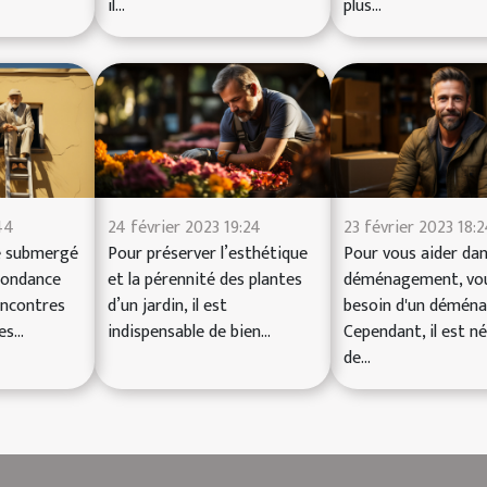
il...
plus...
44
24 février 2023 19:24
23 février 2023 18:
re submergé
Pour préserver l’esthétique
Pour vous aider da
abondance
et la pérennité des plantes
déménagement, vou
encontres
d’un jardin, il est
besoin d'un déména
s...
indispensable de bien...
Cependant, il est n
de...