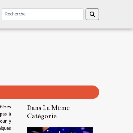
fières
Dans La Même
 pas à
Catégorie
pour y
elques