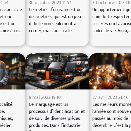
11:54
30 octobre 2023 11:54
30 octobre 2023 11
n aspect clé
Le métier d’écrivain est un
Un appartement qui
et une
des métiers qui est un peu
sain doit respecter
e est un
difficile non seulement à
critères qui favoris
ire à ce...
cerner, mais aussi à le...
cadre de vie. Ainsi,...
2
8 mai 2023 19:10
27 avril 2023 21:46
calité,
Le marquage est un
Les meilleurs mome
te,
processus d’identification et
l'année sont souven
miques,
de suivi de diverses pièces
passés au mois de
étier,…
produites. Dans l’industrie,
décembre. C’est la 