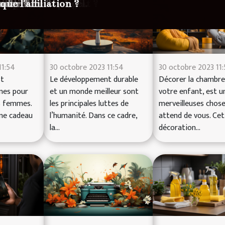
uvrir un événement en Isère !
 avantageuse ?
e ?
 sa tension artérielle ?
uches ?
r ?
sir ?
nnaliser ?
 santé familiale ?
ègles hygiéniques ?
s en ligne ?
re appel à un avocat ?
chine de marquage
 la période de Noël.
ible ?
solitaire ?
endre ?
nder ?
ue l'affiliation ?
11:54
30 octobre 2023 11:54
30 octobre 2023 11
st
Le développement durable
Décorer la chambre
mes pour
et un monde meilleur sont
votre enfant, est u
s femmes.
les principales luttes de
merveilleuses choses
me cadeau
l’humanité. Dans ce cadre,
attend de vous. Cet
la...
décoration...