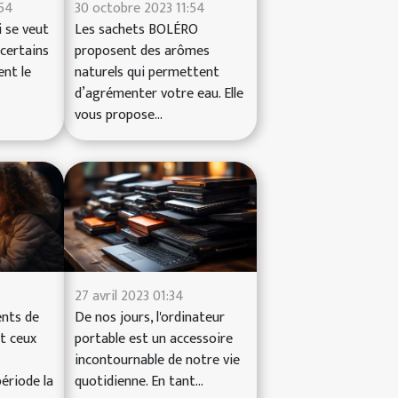
:54
30 octobre 2023 11:54
 se veut
Les sachets BOLÉRO
 certains
proposent des arômes
ent le
naturels qui permettent
d’agrémenter votre eau. Elle
vous propose...
27 avril 2023 01:34
nts de
De nos jours, l'ordinateur
t ceux
portable est un accessoire
incontournable de notre vie
période la
quotidienne. En tant...